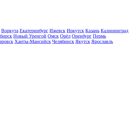
Воркута
Екатеринбург
Ижевск
Иркутск
Казань
Калининград
бирск
Новый Уренгой
Омск
Орёл
Оренбург
Пермь
аровск
Ханты-Мансийск
Челябинск
Якутск
Ярославль