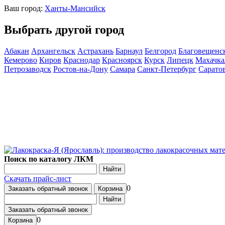
Ваш город:
Ханты-Мансийск
Выбрать другой город
Абакан
Архангельск
Астрахань
Барнаул
Белгород
Благовещенс
Кемерово
Киров
Краснодар
Красноярск
Курск
Липецк
Махачка
Петрозаводск
Ростов-на-Дону
Самара
Санкт-Петербург
Сарато
Поиск по каталогу ЛКМ
Найти
Скачать прайс-лист
0
Заказать обратный звонок
Корзина
Найти
Заказать обратный звонок
0
Корзина