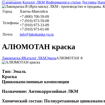
О компании
Каталог ЛКМ
Информация и статьи
Доставка
Напи
Город
Ханты-Мансийск
+7 (800) 700-59-09
+7 (910) 973-59-08
Телефоны
+7 (910) 973-33-09
+7 (910) 973-01-00
Почта
info@lakokraska-ya.ru
АЛЮМОТАН краска
Лакокраска-Я
Каталог ЛКМ
Эмаль
АЛЮМОТАН ®
Тип:
Эмаль
Краска
Цинконаполненные композиции
Назначение:
Антикоррозийные ЛКМ
Химический состав:
Полиуретановые цинконапо