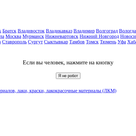
к
Братск
Владивосток
Владикавказ
Владимир
Волгоград
Вологда
ла
Москва
Мурманск
Нижневартовск
Нижний Новгород
Новоси
в
Ставрополь
Сургут
Сыктывкар
Тамбов
Томск
Тюмень
Уфа
Хаб
Если вы человек, нажмите на кнопку
Я не робот