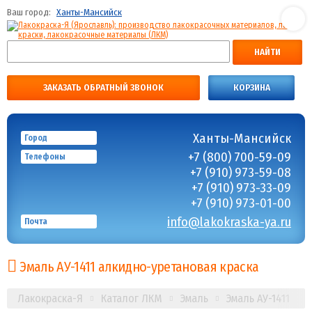
Ваш город:
Ханты-Мансийск
НАЙТИ
ЗАКАЗАТЬ ОБРАТНЫЙ ЗВОНОК
КОРЗИНА
Ханты-Мансийск
Город
+7 (800) 700-59-09
Телефоны
+7 (910) 973-59-08
+7 (910) 973-33-09
+7 (910) 973-01-00
info@lakokraska-ya.ru
Почта
Эмаль АУ-1411 алкидно-уретановая краска
Лакокраска-Я
Каталог ЛКМ
Эмаль
Эмаль АУ-1411