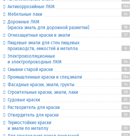
Антикоррозийные ЛКМ
190
Мебельные лаки
24
Дорожные ЛКМ
(краска эмаль для дорожной разметки)
18
Огнезащитные краски и эмали
27
Пищевые эмали для стен пищевых
производств, емкостей и металла
6
Электроизоляционные
и электропроводные ЛКМ
54
Смывки старой краски
6
Промышленные краски и спецэмали
184
Фасадные краски, эмали, грунты
74
Строительные краски, эмали, лаки
58
Судовые краски
32
Растворитель для краски
44
Отвердитель для краски
33
Термостойкие краски
и эмали по металлу
65
Для грунтования перед покраской
121