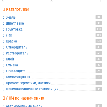
Каталог ЛКМ
Эмаль
385
Шпатлевка
30
Грунтовка
158
Лак
149
Краска
178
Отвердитель
33
Растворитель
49
Клей
30
Смывка
6
Огнезащита
25
Композиции ОС
18
Прочее: герметики, мастики
7
Цинконаполненные композиции
14
ЛКМ по назначению
Автомобильные эмали
38