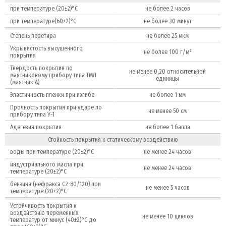
при температуре (20±2)°С
не более 2 часов
при температуре(60±2)°С
не более 30 минут
Степень перетира
не более 25 мкм
Укрывистость высушенного
не более 100 г/м²
покрытия
Твердость покрытия по
не менее 0,20 относительной
маятниковому прибору типа ТМЛ
единицы
(маятник А)
Эластичность пленки при изгибе
не более 1 мм
Прочность покрытия при ударе по
не менее 50 см
прибору типа У-1
Адегезия покрытия
не более 1 балла
Стойкость покрытия к статическому воздействию
воды при температуре (20±2)°С
не менее 24 часов
индустриального масла при
не менее 24 часов
температуре (20±2)°С
бензина (нефракса С2-80/120) при
не менее 5 часов
температуре (20±2)°С
Устойчивость покрытия к
воздействию переменных
не менее 10 циклов
температур от минус (40±2)°С до