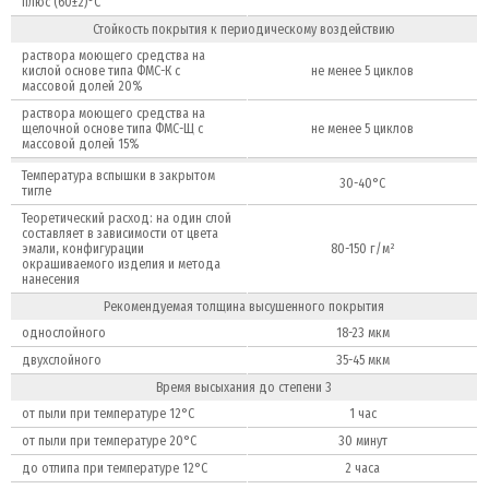
плюс (60±2)°С
Стойкость покрытия к периодическому воздействию
раствора моющего средства на
кислой основе типа ФМС-К с
не менее 5 циклов
массовой долей 20%
раствора моющего средства на
щелочной основе типа ФМС-Щ с
не менее 5 циклов
массовой долей 15%
Температура вспышки в закрытом
30-40°С
тигле
Теоретический расход: на один слой
составляет в зависимости от цвета
эмали, конфигурации
80-150 г/м²
окрашиваемого изделия и метода
нанесения
Рекомендуемая толщина высушенного покрытия
однослойного
18-23 мкм
двухслойного
35-45 мкм
Время высыхания до степени 3
от пыли при температуре 12°С
1 час
от пыли при температуре 20°С
30 минут
до отлипа при температуре 12°С
2 часа