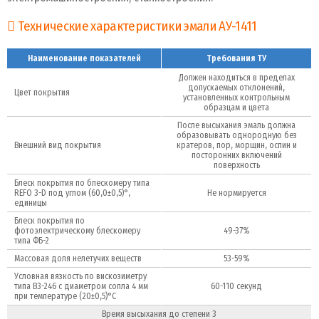
Технические характеристики эмали АУ-1411
Наименование показателей
Требования ТУ
Должен находиться в пределах
допускаемых отклонений,
Цвет покрытия
установленных контрольным
образцам и цвета
После высыхания эмаль должна
образовывать однородную без
Внешний вид покрытия
кратеров, пор, морщин, оспин и
посторонних включений
поверхность
Блеск покрытия по блескомеру типа
REFO 3-D под углом (60,0±0,5)°,
Не нормируется
единицы
Блеск покрытия по
фотоэлектрическому блескомеру
49-37%
типа ФБ-2
Массовая доля нелетучих веществ
53-59%
Условная вязкость по вискозиметру
типа В3-246 с диаметром сопла 4 мм
60-110 секунд
при температуре (20±0,5)°С
Время высыхания до степени 3