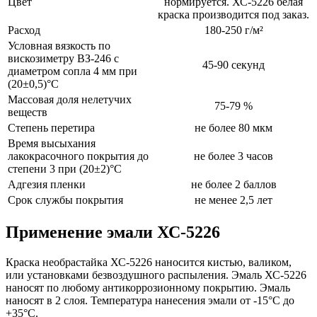
Цвет
нормируется. ХС-5226 белая
краска производится под заказ.
Расход
180-250 г/м²
Условная вязкость по
вискозиметру ВЗ-246 с
45-90 секунд
диаметром сопла 4 мм при
(20±0,5)°С
Массовая доля нелетучих
75-79 %
веществ
Степень перетира
не более 80 мкм
Время высыхания
лакокрасочного покрытия до
не более 3 часов
степени 3 при (20±2)°С
Адгезия пленки
не более 2 баллов
Срок службы покрытия
не менее 2,5 лет
Применение эмали ХС-5226
Краска необрастайка ХС-5226 наносится кистью, валиком,
или установками безвоздушного распыления. Эмаль ХС-5226
наносят по любому антикоррозионному покрытию. Эмаль
наносят в 2 слоя. Температура нанесения эмали от -15°С до
+35°С.