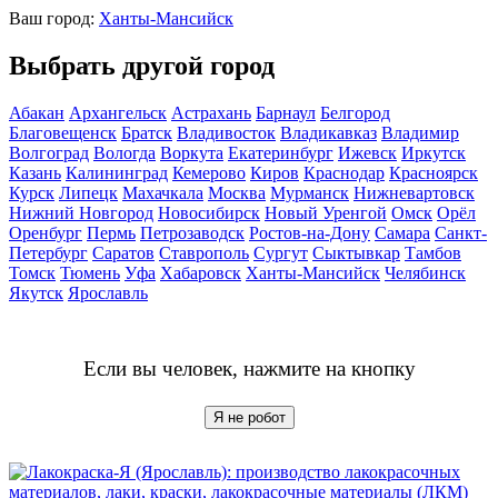
Ваш город:
Ханты-Мансийск
Выбрать другой город
Абакан
Архангельск
Астрахань
Барнаул
Белгород
Благовещенск
Братск
Владивосток
Владикавказ
Владимир
Волгоград
Вологда
Воркута
Екатеринбург
Ижевск
Иркутск
Казань
Калининград
Кемерово
Киров
Краснодар
Красноярск
Курск
Липецк
Махачкала
Москва
Мурманск
Нижневартовск
Нижний Новгород
Новосибирск
Новый Уренгой
Омск
Орёл
Оренбург
Пермь
Петрозаводск
Ростов-на-Дону
Самара
Санкт-
Петербург
Саратов
Ставрополь
Сургут
Сыктывкар
Тамбов
Томск
Тюмень
Уфа
Хабаровск
Ханты-Мансийск
Челябинск
Якутск
Ярославль
Если вы человек, нажмите на кнопку
Я не робот