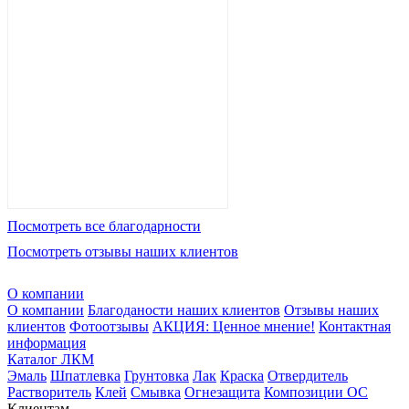
Посмотреть все благодарности
Посмотреть отзывы наших клиентов
О компании
О компании
Благоданости наших клиентов
Отзывы наших
клиентов
Фотоотзывы
АКЦИЯ: Ценное мнение!
Контактная
информация
Каталог ЛКМ
Эмаль
Шпатлевка
Грунтовка
Лак
Краска
Отвердитель
Растворитель
Клей
Смывка
Огнезащита
Композиции ОС
Клиентам