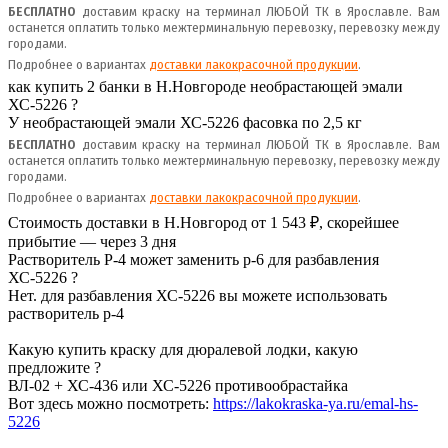
БЕСПЛАТНО
доставим краску на терминал ЛЮБОЙ ТК в Ярославле. Вам
останется оплатить только межтерминальную перевозку, перевозку между
городами.
Подробнее о вариантах
доставки лакокрасочной продукции
.
как купить 2 банки в Н.Новгороде необрастающей эмали
ХС-5226 ?
У
необрастающей эмали ХС-5226
фасовка по 2,5 кг
БЕСПЛАТНО
доставим краску на терминал ЛЮБОЙ ТК в Ярославле. Вам
останется оплатить только межтерминальную перевозку, перевозку между
городами.
Подробнее о вариантах
доставки лакокрасочной продукции
.
Стоимость доставки в Н.Новгород от 1 543 ₽, скорейшее
прибытие — через 3 дня
Растворитель Р-4 может заменить р-6 для разбавления
ХС-5226 ?
Нет. для разбавления ХС-5226 вы можете использовать
растворитель р-4
Какую купить краску для дюралевой лодки, какую
предложите ?
ВЛ-02 + ХС-436 или ХС-5226 противообрастайка
Вот здесь можно посмотреть:
https://lakokraska-ya.ru/emal-hs-
5226