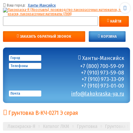
Ваш город:
Ханты-Мансийск
НАЙТИ
ЗАКАЗАТЬ ОБРАТНЫЙ ЗВОНОК
КОРЗИНА
Ханты-Мансийск
Город
+7 (800) 700-59-09
Телефоны
+7 (910) 973-59-08
+7 (910) 973-33-09
+7 (910) 973-01-00
info@lakokraska-ya.ru
Почта
Грунтовка В-КЧ-0271 Э серая
Лакокраска-Я
Каталог ЛКМ
Грунтовка
Грунтовка В-К