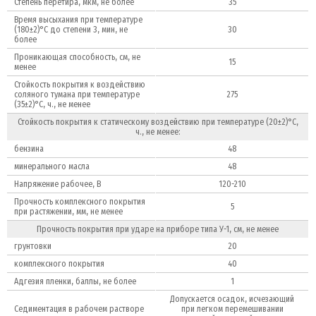
Степень перетира, мкм, не более
35
Время высыхания при температуре
(180±2)°С до степени 3, мин, не
30
более
Проникающая способность, см, не
15
менее
Стойкость покрытия к воздействию
соляного тумана при температуре
275
(35±2)°С, ч., не менее
Стойкость покрытия к статическому воздействию при температуре (20±2)°С,
ч., не менее:
бензина
48
минерального масла
48
Напряжение рабочее, В
120-210
Прочность комплексного покрытия
5
при растяжении, мм, не менее
Прочность покрытия при ударе на приборе типа У-1, см, не менее
грунтовки
20
комплексного покрытия
40
Адгезия пленки, баллы, не более
1
Допускается осадок, исчезающий
Седиментация в рабочем растворе
при легком перемешивании