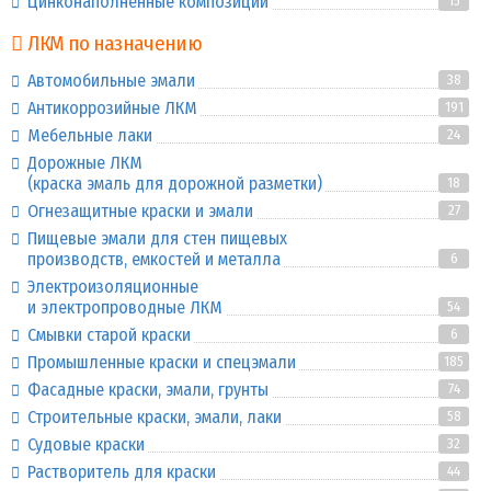
Цинконаполненные композиции
15
ЛКМ по назначению
Автомобильные эмали
38
Антикоррозийные ЛКМ
191
Мебельные лаки
24
Дорожные ЛКМ
(краска эмаль для дорожной разметки)
18
Огнезащитные краски и эмали
27
Пищевые эмали для стен пищевых
производств, емкостей и металла
6
Электроизоляционные
и электропроводные ЛКМ
54
Смывки старой краски
6
Промышленные краски и спецэмали
185
Фасадные краски, эмали, грунты
74
Строительные краски, эмали, лаки
58
Судовые краски
32
Растворитель для краски
44