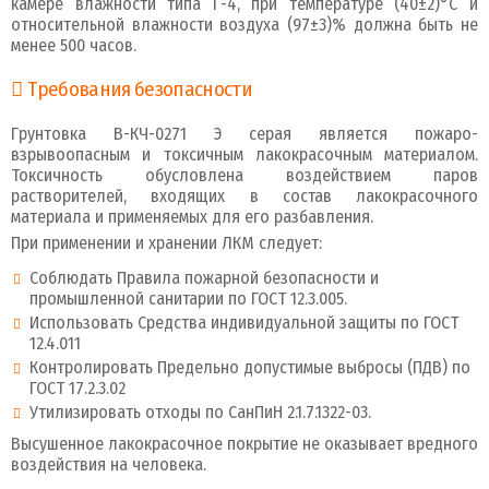
камере влажности типа Г-4, при температуре (40±2)°С и
относительной влажности воздуха (97±3)% должна быть не
менее 500 часов.
Требования безопасности
Грунтовка В-КЧ-0271 Э серая является пожаро-
взрывоопасным и токсичным лакокрасочным материалом.
Токсичность обусловлена воздействием паров
растворителей, входящих в состав лакокрасочного
материала и применяемых для его разбавления.
При применении и хранении ЛКМ следует:
Соблюдать Правила пожарной безопасности и
промышленной санитарии по ГОСТ 12.3.005.
Использовать Средства индивидуальной защиты по ГОСТ
12.4.011
Контролировать Предельно допустимые выбросы (ПДВ) по
ГОСТ 17.2.3.02
Утилизировать отходы по СанПиН 2.1.7.1322-03.
Высушенное лакокрасочное покрытие не оказывает вредного
воздействия на человека.