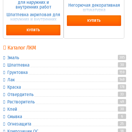
Негорючая декоративная
штукатурка
Шпатлевка акриловая для
наружних и внутренних
КУПИТЬ
работ
КУПИТЬ
Каталог ЛКМ
Эмаль
385
Шпатлевка
30
Грунтовка
159
Лак
149
Краска
178
Отвердитель
33
Растворитель
49
Клей
30
Смывка
6
Огнезащита
25
Композиции ОС
18