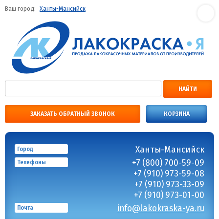
Ваш город:
Ханты-Мансийск
НАЙТИ
ЗАКАЗАТЬ ОБРАТНЫЙ ЗВОНОК
КОРЗИНА
Ханты-Мансийск
Город
+7 (800) 700-59-09
Телефоны
+7 (910) 973-59-08
+7 (910) 973-33-09
+7 (910) 973-01-00
info@lakokraska-ya.ru
Почта