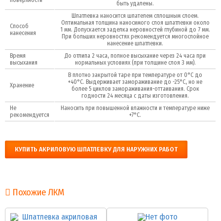
быть удалены.
Шпатлевка наносится шпателем сплошным слоем.
Оптимальная толщина наносимого слоя шпатлевки около
Способ
1 мм. Допускается заделка неровностей глубиной до 7 мм.
нанесения
При больших неровностях рекомендуется многослойное
нанесение шпатлевки.
Время
До отлипа 2 часа, полное высыхание через 24 часа при
высыхания
нормальных условиях (при толщине слоя 3 мм).
В плотно закрытой таре при температуре от 0°С до
+40°С. Выдерживает замораживание до -25°С, но не
Хранение
более 5 циклов замораживания-оттаивания. Срок
годности 24 месяца с даты изготовления.
Не
Наносить при повышенной влажности и температуре ниже
рекомендуется
+7°С.
КУПИТЬ АКРИЛОВУЮ ШПАТЛЕВКУ ДЛЯ НАРУЖНИХ РАБОТ
Похожие ЛКМ