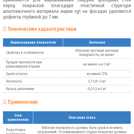
перед покраской. Благодаря пластичной структуре
шпатлевочного материала марки vgt на фасадах удаляются
дефекты глубиной до 7 мм.
Технические характеристики
Наименование показателя
Значение
Образует прочную матовую
Свойства и особенности
поверхность, не мелит.
Предел прочности при
не менее 4 кг/см²
равномерном отрыве
Сухой остаток
не менее 72%
Плотность
1,7-1,8 г/см³
Расход шпатлевки
0,5-1,5 кг/м²
Применение
Этап
Описание этапа
применения
Рабочая поверхность должна быть сухой и не иметь
Подготовка
загрязнений. Отслаивающиеся старые покрытия должны
поверхности