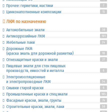
Прочее: герметики, мастики
7
Цинконаполненные композиции
15
ЛКМ по назначению
Автомобильные эмали
38
Антикоррозийные ЛКМ
191
Мебельные лаки
24
Дорожные ЛКМ
(краска эмаль для дорожной разметки)
18
Огнезащитные краски и эмали
27
Пищевые эмали для стен пищевых
производств, емкостей и металла
6
Электроизоляционные
и электропроводные ЛКМ
54
Смывки старой краски
6
Промышленные краски и спецэмали
185
Фасадные краски, эмали, грунты
74
Строительные краски, эмали, лаки
58