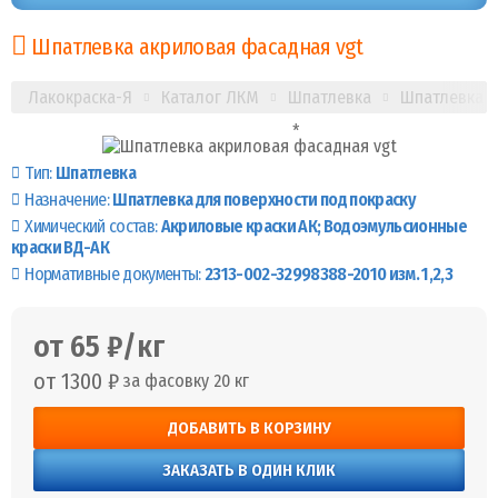
Шпатлевка акриловая фасадная vgt
Лакокраска-Я
Каталог ЛКМ
Шпатлевка
Шпатлевка а
Тип:
Шпатлевка
Назначение:
Шпатлевка для поверхности под покраску
Химический состав:
Акриловые краски АК
Водоэмульсионные
краски ВД-АК
Нормативные документы:
2313-002-32998388-2010 изм. 1,2,3
от 65 ₽/кг
от 1300 ₽
за фасовку 20 кг
ДОБАВИТЬ В КОРЗИНУ
ЗАКАЗАТЬ В ОДИН КЛИК